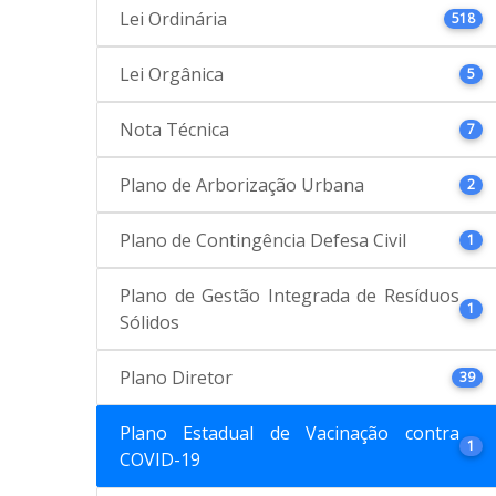
Lei Ordinária
518
Lei Orgânica
5
Nota Técnica
7
Plano de Arborização Urbana
2
Plano de Contingência Defesa Civil
1
Plano de Gestão Integrada de Resíduos
1
Sólidos
Plano Diretor
39
Plano Estadual de Vacinação contra
1
COVID-19