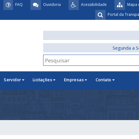
FAQ
Ouvidoria
Acessibilidade
Mapa d
Portal da Transp
Segunda a S
Servidor
Licitações
Empresas
Contato