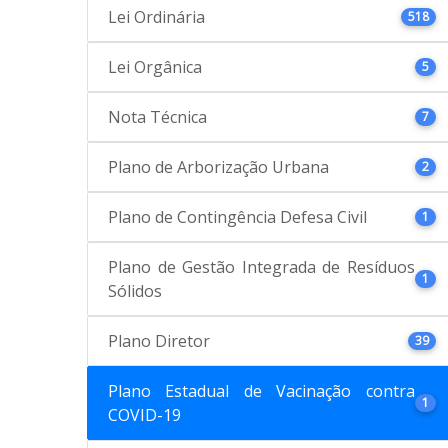
Lei Ordinária
518
Lei Orgânica
5
Nota Técnica
7
Plano de Arborização Urbana
2
Plano de Contingência Defesa Civil
1
Plano de Gestão Integrada de Resíduos
1
Sólidos
Plano Diretor
39
Plano Estadual de Vacinação contra
1
COVID-19