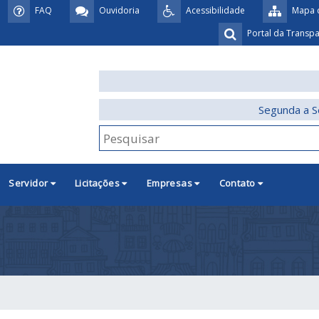
FAQ
Ouvidoria
Acessibilidade
Mapa d
Portal da Transp
Segunda a S
Servidor
Licitações
Empresas
Contato