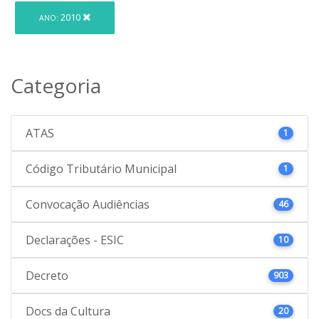
2010
ANO:
Categoria
ATAS
1
Código Tributário Municipal
1
Convocação Audiências
46
Declarações - ESIC
10
Decreto
903
Docs da Cultura
20