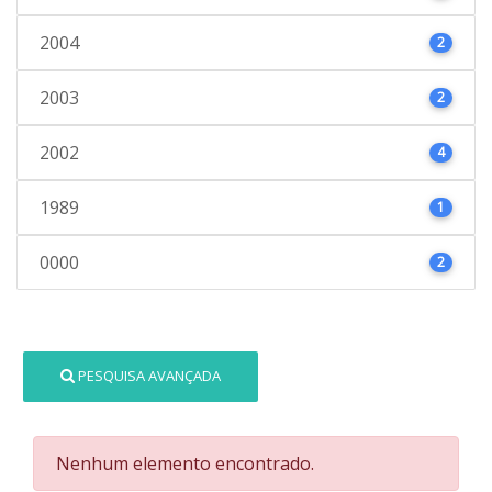
2004
2
2003
2
2002
4
1989
1
0000
2
PESQUISA AVANÇADA
Nenhum elemento encontrado.