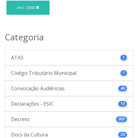
2003
ANO:
Categoria
ATAS
1
Código Tributário Municipal
1
Convocação Audiências
46
Declarações - ESIC
10
Decreto
903
Docs da Cultura
20