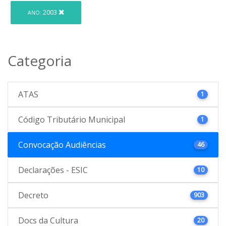
2003
ANO:
Categoria
ATAS
1
Código Tributário Municipal
1
Convocação Audiências
46
Declarações - ESIC
10
Decreto
903
Docs da Cultura
20