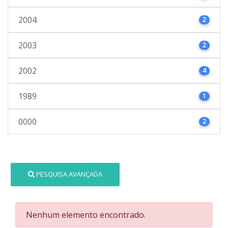
2004
2
2003
2
2002
4
1989
1
0000
2
PESQUISA AVANÇADA
Nenhum elemento encontrado.