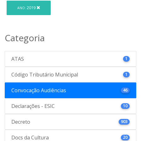
2019
ANO:
Categoria
ATAS
1
Código Tributário Municipal
1
Convocação Audiências
46
Declarações - ESIC
10
Decreto
903
Docs da Cultura
20