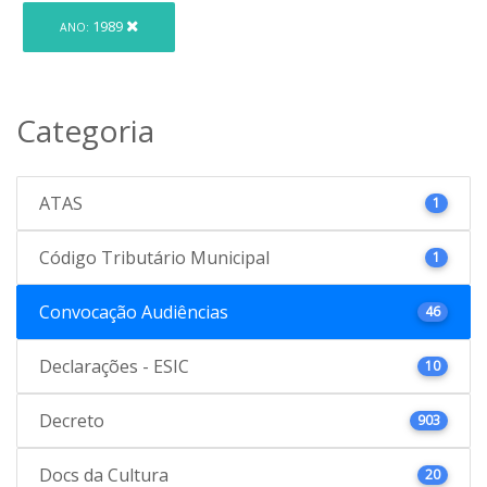
1989
ANO:
Categoria
ATAS
1
Código Tributário Municipal
1
Convocação Audiências
46
Declarações - ESIC
10
Decreto
903
Docs da Cultura
20