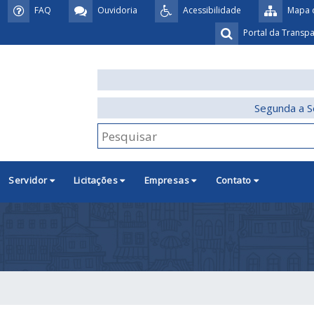
FAQ
Ouvidoria
Acessibilidade
Mapa d
Portal da Transp
Segunda a S
Servidor
Licitações
Empresas
Contato