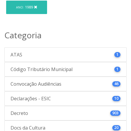
1989
ANO:
Categoria
ATAS
1
Código Tributário Municipal
1
Convocação Audiências
46
Declarações - ESIC
10
Decreto
903
Docs da Cultura
20