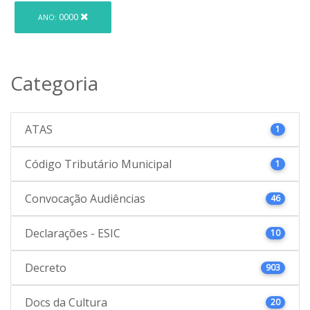
0000
ANO:
Categoria
ATAS
1
Código Tributário Municipal
1
Convocação Audiências
46
Declarações - ESIC
10
Decreto
903
Docs da Cultura
20