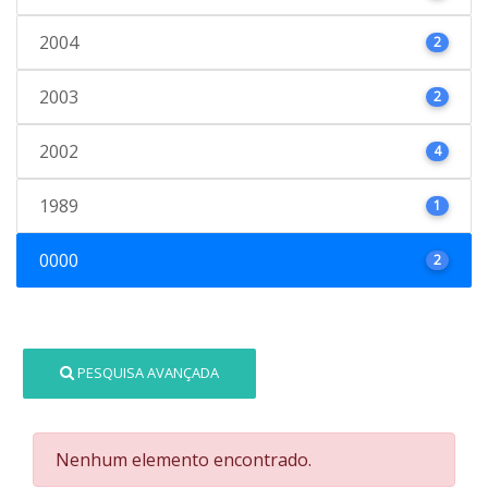
2004
2
2003
2
2002
4
1989
1
0000
2
PESQUISA AVANÇADA
Nenhum elemento encontrado.