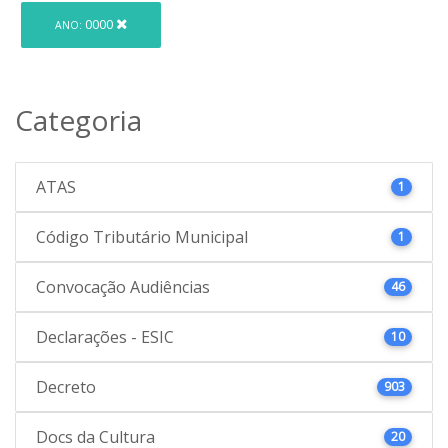
0000
ANO:
Categoria
ATAS
1
Código Tributário Municipal
1
Convocação Audiências
46
Declarações - ESIC
10
Decreto
903
Docs da Cultura
20