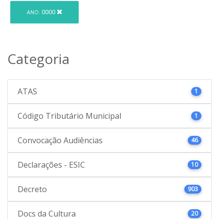
0000
ANO:
Categoria
ATAS
1
Código Tributário Municipal
1
Convocação Audiências
46
Declarações - ESIC
10
Decreto
903
Docs da Cultura
20