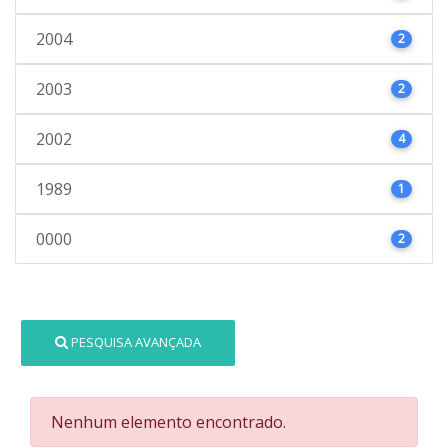
2004
2
2003
2
2002
4
1989
1
0000
2
PESQUISA AVANÇADA
Nenhum elemento encontrado.