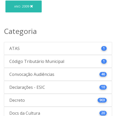
2009
ANO:
Categoria
ATAS
1
Código Tributário Municipal
1
Convocação Audiências
46
Declarações - ESIC
10
Decreto
903
Docs da Cultura
20