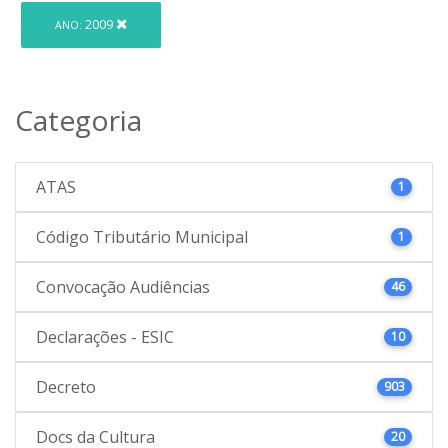
2009
ANO:
Categoria
ATAS
1
Código Tributário Municipal
1
Convocação Audiências
46
Declarações - ESIC
10
Decreto
903
Docs da Cultura
20