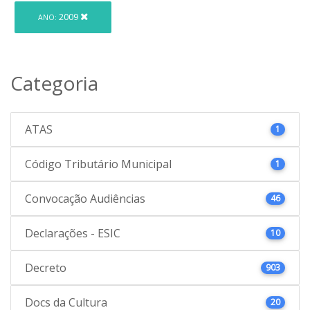
2009
ANO:
Categoria
ATAS
1
Código Tributário Municipal
1
Convocação Audiências
46
Declarações - ESIC
10
Decreto
903
Docs da Cultura
20