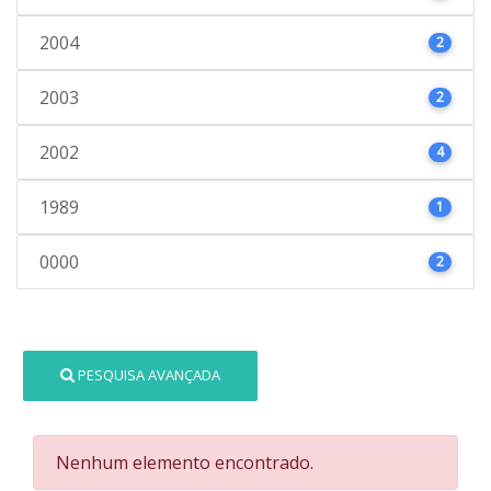
2004
2
2003
2
2002
4
1989
1
0000
2
PESQUISA AVANÇADA
Nenhum elemento encontrado.