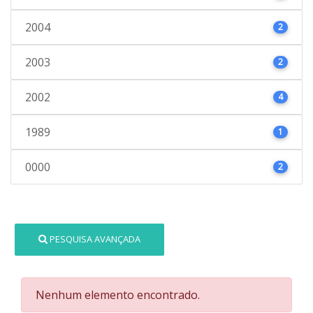
2004
2
2003
2
2002
4
1989
1
0000
2
PESQUISA AVANÇADA
Nenhum elemento encontrado.