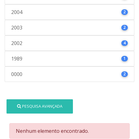
2004
2
2003
2
2002
4
1989
1
0000
2
PESQUISA AVANÇADA
Nenhum elemento encontrado.