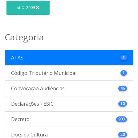
2009
ANO:
Categoria
ATAS
1
Código Tributário Municipal
1
Convocação Audiências
46
Declarações - ESIC
10
Decreto
903
Docs da Cultura
20