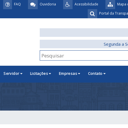
FAQ
Ouvidoria
Acessibilidade
Mapa d
Portal da Transp
Segunda a S
Servidor
Licitações
Empresas
Contato