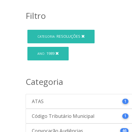
Filtro
RESOLUÇÕES
CATEGORIA:
1989
ANO:
Categoria
ATAS
1
Código Tributário Municipal
1
Convocação Audiências
46