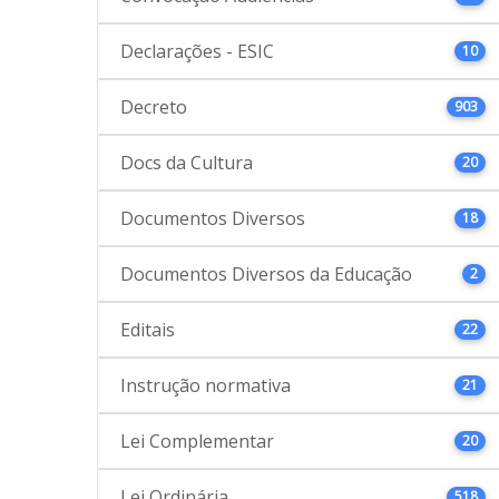
Declarações - ESIC
10
Decreto
903
Docs da Cultura
20
Documentos Diversos
18
Documentos Diversos da Educação
2
Editais
22
Instrução normativa
21
Lei Complementar
20
Lei Ordinária
518