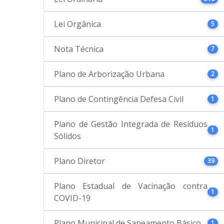
Lei Orgânica
5
Nota Técnica
7
Plano de Arborização Urbana
2
Plano de Contingência Defesa Civil
1
Plano de Gestão Integrada de Resíduos
1
Sólidos
Plano Diretor
39
Plano Estadual de Vacinação contra
1
COVID-19
Plano Municipal de Saneamento Básico
1