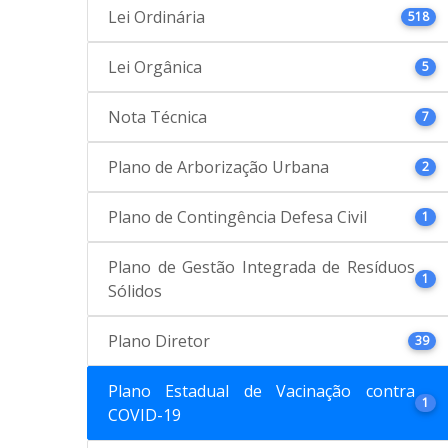
Lei Ordinária
518
Lei Orgânica
5
Nota Técnica
7
Plano de Arborização Urbana
2
Plano de Contingência Defesa Civil
1
Plano de Gestão Integrada de Resíduos
1
Sólidos
Plano Diretor
39
Plano Estadual de Vacinação contra
1
COVID-19