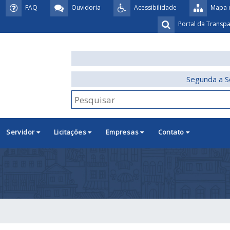
FAQ
Ouvidoria
Acessibilidade
Mapa d
Portal da Transp
Segunda a S
Servidor
Licitações
Empresas
Contato