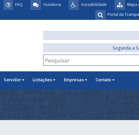
FAQ
Ouvidoria
Acessibilidade
Mapa d
Portal da Transp
Segunda a S
Servidor
Licitações
Empresas
Contato