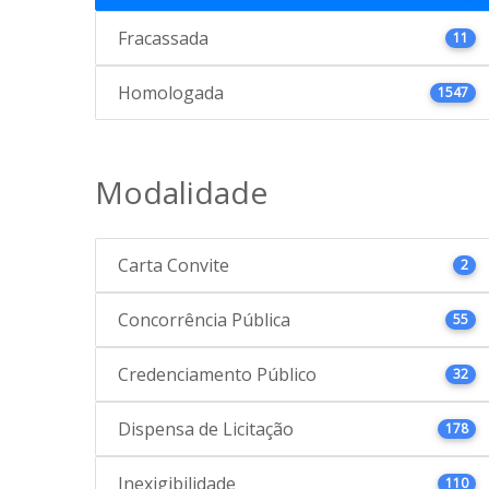
Fracassada
11
Homologada
1547
Modalidade
Carta Convite
2
Concorrência Pública
55
Credenciamento Público
32
Dispensa de Licitação
178
Inexigibilidade
110