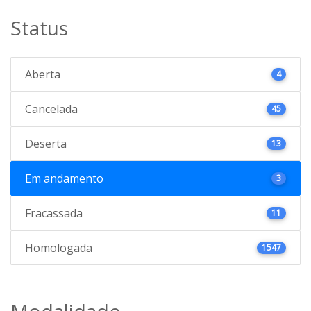
Status
Aberta
4
Cancelada
45
Deserta
13
Em andamento
3
Fracassada
11
Homologada
1547
Modalidade