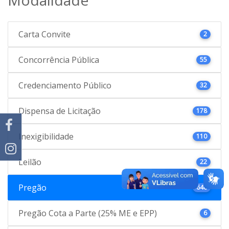
Carta Convite
2
Concorrência Pública
55
Credenciamento Público
32
Dispensa de Licitação
178
Inexigibilidade
110
Leilão
22
Pregão
646
Pregão Cota a Parte (25% ME e EPP)
6