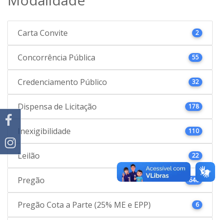
Carta Convite
2
Concorrência Pública
55
Credenciamento Público
32
Dispensa de Licitação
178
Inexigibilidade
110
Leilão
22
Pregão
646
Pregão Cota a Parte (25% ME e EPP)
6