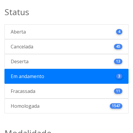
Status
Aberta
4
Cancelada
45
Deserta
13
Em andamento
3
Fracassada
11
Homologada
1547
Modalidade