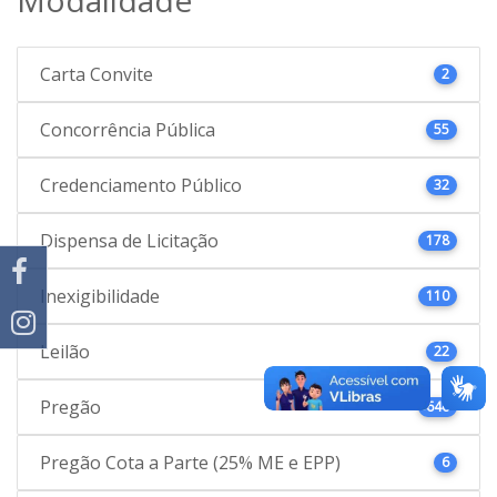
Carta Convite
2
Concorrência Pública
55
Credenciamento Público
32
Dispensa de Licitação
178
Inexigibilidade
110
Leilão
22
Pregão
646
Pregão Cota a Parte (25% ME e EPP)
6