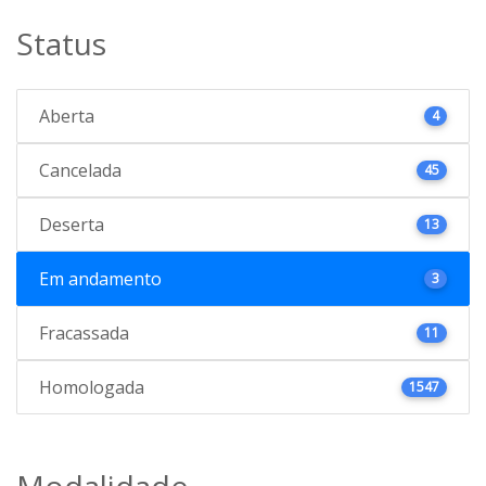
Status
Aberta
4
Cancelada
45
Deserta
13
Em andamento
3
Fracassada
11
Homologada
1547
Modalidade