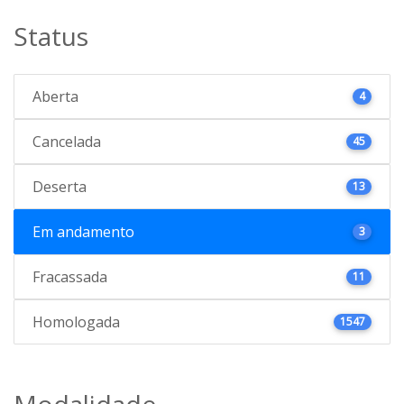
Status
Aberta
4
Cancelada
45
Deserta
13
Em andamento
3
Fracassada
11
Homologada
1547
Modalidade