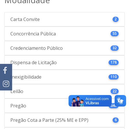
Carta Convite
2
Concorrência Pública
55
Credenciamento Público
32
Dispensa de Licitação
178
Inexigibilidade
110
Leilão
22
Pregão
646
Pregão Cota a Parte (25% ME e EPP)
6