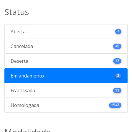
Status
Aberta
4
Cancelada
45
Deserta
13
Em andamento
3
Fracassada
11
Homologada
1547
Modalidade