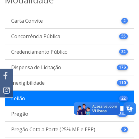
Carta Convite
2
Concorrência Pública
55
Credenciamento Público
32
Dispensa de Licitação
178
Inexigibilidade
110
Leilão
22
Pregão
646
Pregão Cota a Parte (25% ME e EPP)
6