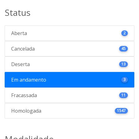
Status
Aberta
2
Cancelada
45
Deserta
13
Em andamento
3
Fracassada
11
Homologada
1547
Modalidade