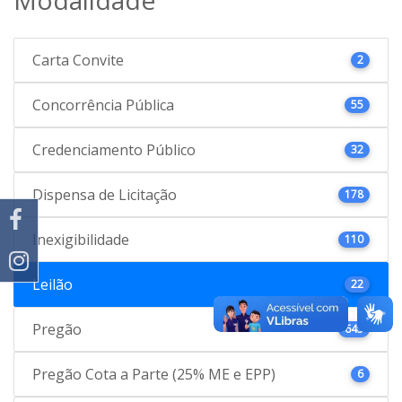
Carta Convite
2
Concorrência Pública
55
Credenciamento Público
32
Dispensa de Licitação
178
Inexigibilidade
110
Leilão
22
Pregão
645
Pregão Cota a Parte (25% ME e EPP)
6