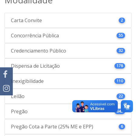
Carta Convite
2
Concorrência Pública
55
Credenciamento Público
32
Dispensa de Licitação
178
Inexigibilidade
110
Leilão
22
Pregão
645
Pregão Cota a Parte (25% ME e EPP)
6