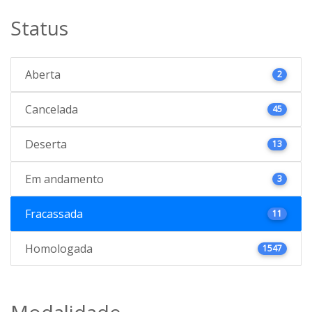
Status
Aberta
2
Cancelada
45
Deserta
13
Em andamento
3
Fracassada
11
Homologada
1547
Modalidade