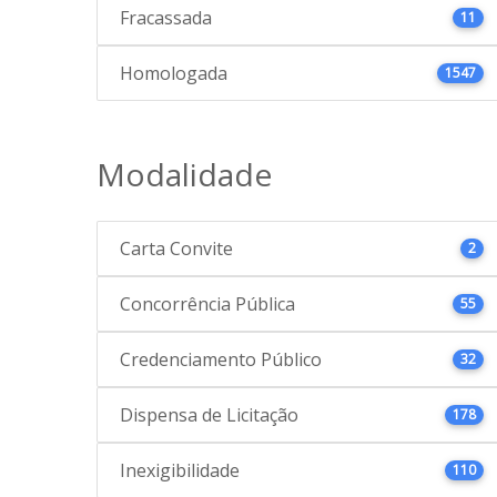
Fracassada
11
Homologada
1547
Modalidade
Carta Convite
2
Concorrência Pública
55
Credenciamento Público
32
Dispensa de Licitação
178
Inexigibilidade
110