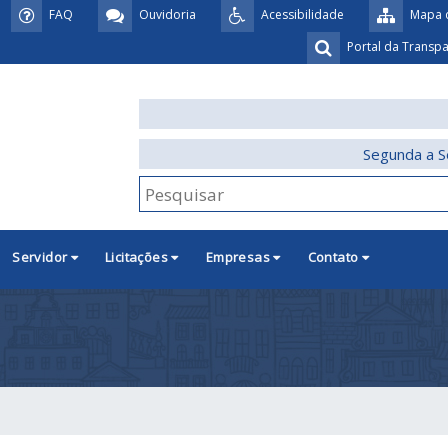
FAQ
Ouvidoria
Acessibilidade
Mapa d
Portal da Transp
Segunda a S
Servidor
Licitações
Empresas
Contato