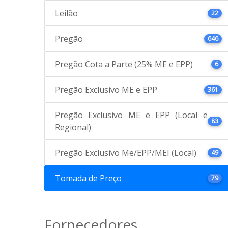
Leilão
22
Pregão
646
Pregão Cota a Parte (25% ME e EPP)
6
Pregão Exclusivo ME e EPP
361
Pregão Exclusivo ME e EPP (Local e
83
Regional)
Pregão Exclusivo Me/EPP/MEI (Local)
49
Tomada de Preço
79
Fornecedores