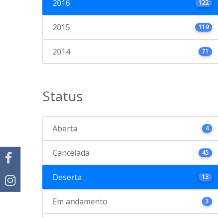
2016
122
2015
119
2014
71
Status
Aberta
4
Cancelada
45
Deserta
13
Em andamento
3