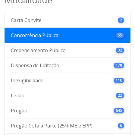
Carta Convite
2
Concorrência Pública
55
Credenciamento Público
32
Dispensa de Licitação
178
Inexigibilidade
110
Leilão
22
Pregão
645
Pregão Cota a Parte (25% ME e EPP)
6