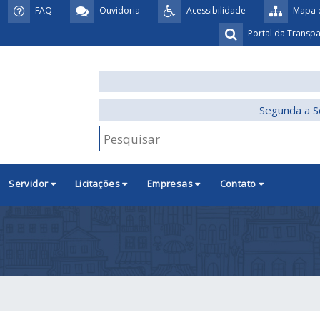
FAQ
Ouvidoria
Acessibilidade
Mapa d
Portal da Transp
Segunda a S
Servidor
Licitações
Empresas
Contato