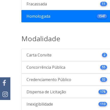
Fracassada
11
Homologada
1547
Modalidade
Carta Convite
2
Concorrência Pública
55
Credenciamento Público
32
Dispensa de Licitação
178
Inexigibilidade
110