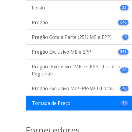
Leilão
22
Pregão
646
Pregão Cota a Parte (25% ME e EPP)
6
Pregão Exclusivo ME e EPP
361
Pregão Exclusivo ME e EPP (Local e
83
Regional)
Pregão Exclusivo Me/EPP/MEI (Local)
48
Tomada de Preço
79
Fornecedores