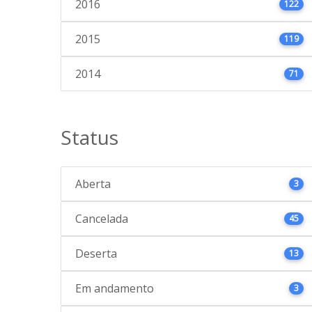
2016
122
2015
119
2014
71
Status
Aberta
3
Cancelada
45
Deserta
13
Em andamento
3