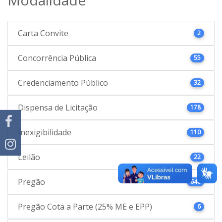
Carta Convite
2
Concorrência Pública
55
Credenciamento Público
32
Dispensa de Licitação
178
Inexigibilidade
110
Leilão
22
Pregão
646
Pregão Cota a Parte (25% ME e EPP)
6