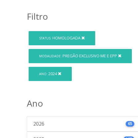
Filtro
HOMOLOGADA
STATUS:
PREGÃO EXCLUSIVO ME E EPP
MODALIDADE:
2024
ANO:
Ano
2026
65