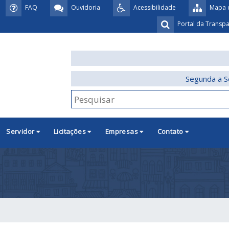
FAQ
Ouvidoria
Acessibilidade
Mapa d
Portal da Transp
Segunda a S
Servidor
Licitações
Empresas
Contato