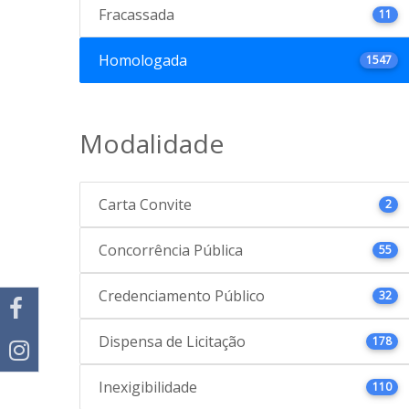
Fracassada
11
Homologada
1547
Modalidade
Carta Convite
2
Concorrência Pública
55
Credenciamento Público
32
Dispensa de Licitação
178
Inexigibilidade
110