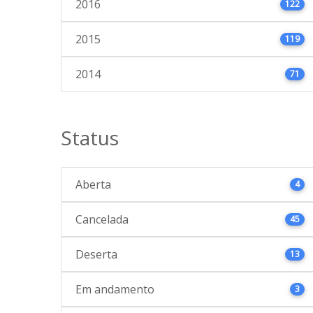
2016
122
2015
119
2014
71
Status
Aberta
4
Cancelada
45
Deserta
13
Em andamento
3