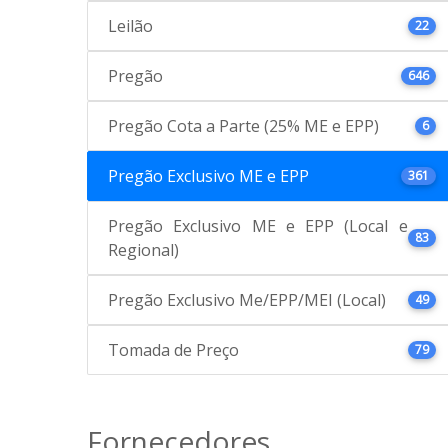
Leilão
22
Pregão
646
Pregão Cota a Parte (25% ME e EPP)
6
Pregão Exclusivo ME e EPP
361
Pregão Exclusivo ME e EPP (Local e
83
Regional)
Pregão Exclusivo Me/EPP/MEI (Local)
49
Tomada de Preço
79
Fornecedores