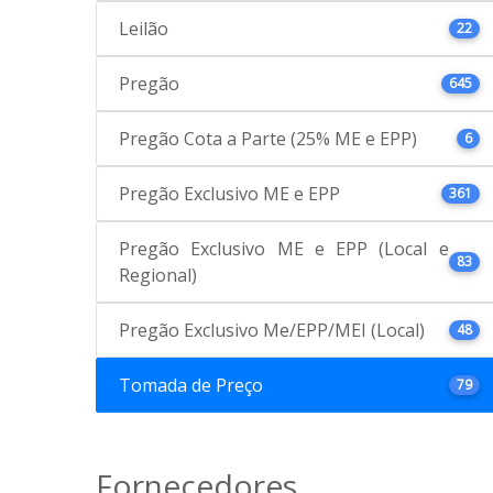
Leilão
22
Pregão
645
Pregão Cota a Parte (25% ME e EPP)
6
Pregão Exclusivo ME e EPP
361
Pregão Exclusivo ME e EPP (Local e
83
Regional)
Pregão Exclusivo Me/EPP/MEI (Local)
48
Tomada de Preço
79
Fornecedores