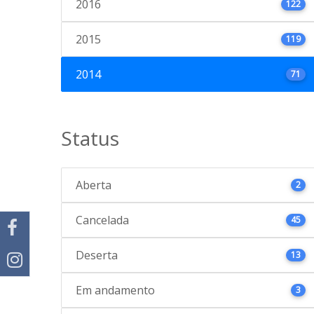
2016
122
2015
119
2014
71
Status
Aberta
2
Cancelada
45
Deserta
13
Em andamento
3