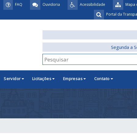
FAQ
Ouvidoria
Acessibilidade
Mapa d
Portal da Transp
Segunda a S
Servidor
Licitações
Empresas
Contato