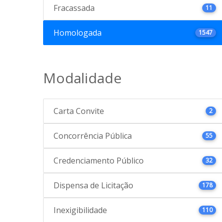
Fracassada
11
Homologada
1547
Modalidade
Carta Convite
2
Concorrência Pública
55
Credenciamento Público
32
Dispensa de Licitação
178
Inexigibilidade
110