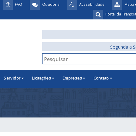
FAQ
Ouvidoria
Acessibilidade
Mapa d
Portal da Transp
Segunda a S
Servidor
Licitações
Empresas
Contato