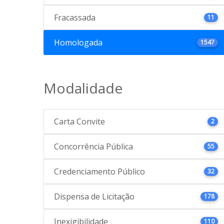
Fracassada
11
Homologada
1547
Modalidade
Carta Convite
2
Concorrência Pública
55
Credenciamento Público
32
Dispensa de Licitação
178
Inexigibilidade
110