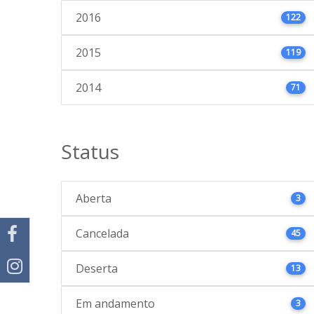
2016
122
2015
119
2014
71
Status
Aberta
3
Cancelada
45
Deserta
13
Em andamento
3