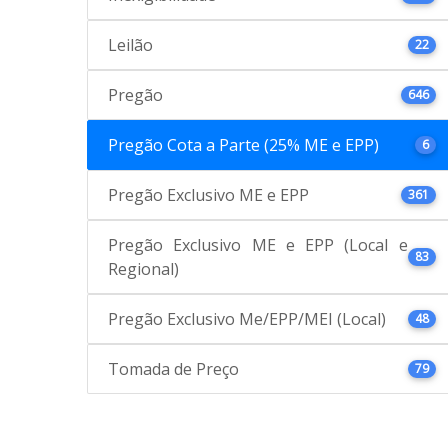
Leilão
22
Pregão
646
Pregão Cota a Parte (25% ME e EPP)
6
Pregão Exclusivo ME e EPP
361
Pregão Exclusivo ME e EPP (Local e
83
Regional)
Pregão Exclusivo Me/EPP/MEI (Local)
48
Tomada de Preço
79