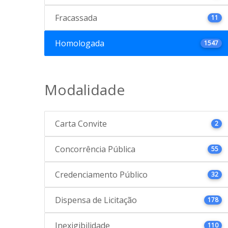
Fracassada
11
Homologada
1547
Modalidade
Carta Convite
2
Concorrência Pública
55
Credenciamento Público
32
Dispensa de Licitação
178
Inexigibilidade
110