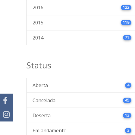
2016
122
2015
119
2014
71
Status
Aberta
4
Cancelada
45
Deserta
13
Em andamento
3