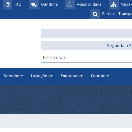
FAQ
Ouvidoria
Acessibilidade
Mapa d
Portal da Transp
Segunda a S
Servidor
Licitações
Empresas
Contato