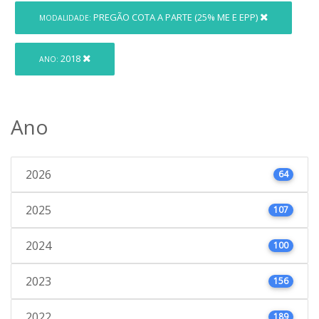
PREGÃO COTA A PARTE (25% ME E EPP)
MODALIDADE:
2018
ANO:
Ano
2026
64
2025
107
2024
100
2023
156
2022
189