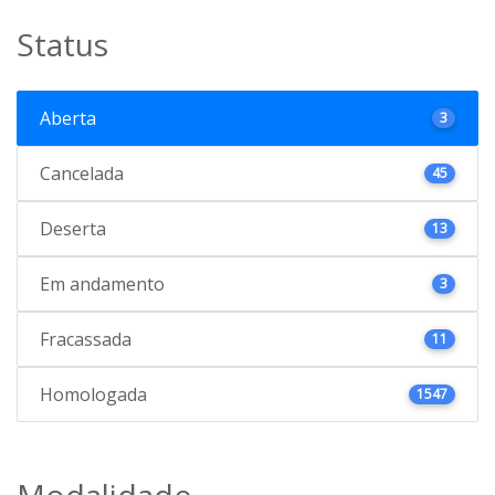
Status
Aberta
3
Cancelada
45
Deserta
13
Em andamento
3
Fracassada
11
Homologada
1547
Modalidade