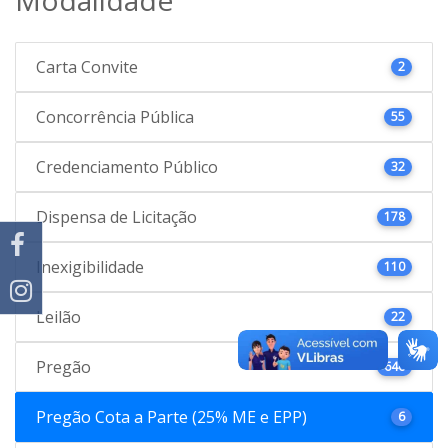
Carta Convite
2
Concorrência Pública
55
Credenciamento Público
32
Dispensa de Licitação
178
Inexigibilidade
110
Leilão
22
Pregão
646
Pregão Cota a Parte (25% ME e EPP)
6