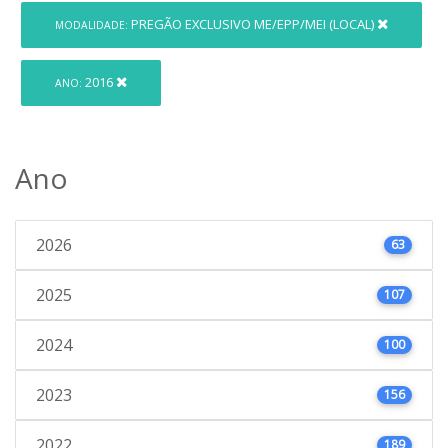
PREGÃO EXCLUSIVO ME/EPP/MEI (LOCAL)
MODALIDADE:
2016
ANO:
Ano
2026
63
2025
107
2024
100
2023
156
2022
189