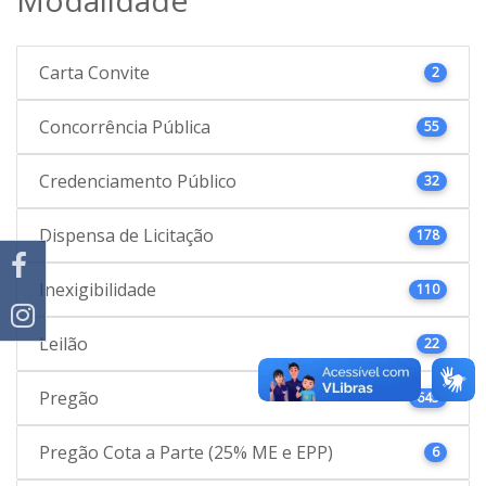
Carta Convite
2
Concorrência Pública
55
Credenciamento Público
32
Dispensa de Licitação
178
Inexigibilidade
110
Leilão
22
Pregão
645
Pregão Cota a Parte (25% ME e EPP)
6