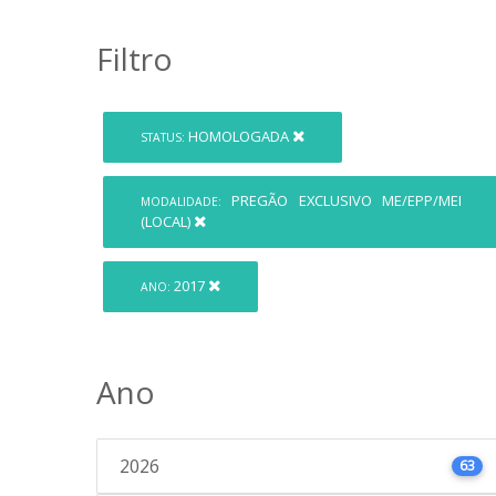
Filtro
HOMOLOGADA
STATUS:
PREGÃO EXCLUSIVO ME/EPP/MEI
MODALIDADE:
(LOCAL)
2017
ANO:
Ano
2026
63