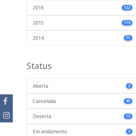
2016
122
2015
119
2014
71
Status
Aberta
2
Cancelada
45
Deserta
13
Em andamento
3