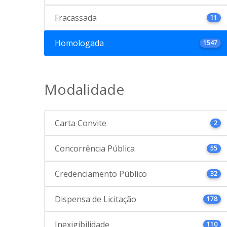
Fracassada
11
Homologada
1547
Modalidade
Carta Convite
2
Concorrência Pública
55
Credenciamento Público
32
Dispensa de Licitação
178
Inexigibilidade
110