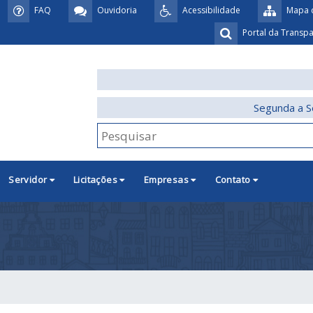
FAQ
Ouvidoria
Acessibilidade
Mapa d
Portal da Transp
Segunda a S
Servidor
Licitações
Empresas
Contato