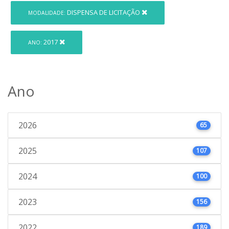
DISPENSA DE LICITAÇÃO
MODALIDADE:
2017
ANO:
Ano
2026
65
2025
107
2024
100
2023
156
2022
189