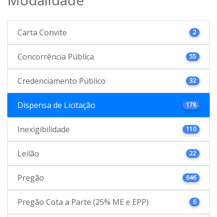
Carta Convite
2
Concorrência Pública
55
Credenciamento Público
32
Dispensa de Licitação
178
Inexigibilidade
110
Leilão
22
Pregão
646
Pregão Cota a Parte (25% ME e EPP)
6