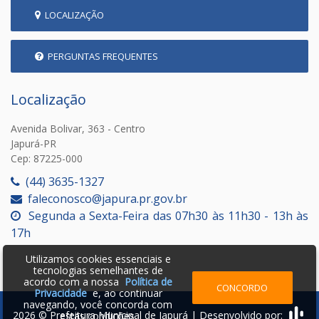
LOCALIZAÇÃO
PERGUNTAS FREQUENTES
Localização
Avenida Bolivar, 363 - Centro
Japurá-PR
Cep: 87225-000
(44) 3635-1327
faleconosco@japura.pr.gov.br
Segunda a Sexta-Feira das 07h30 às 11h30 - 13h às
17h
Utilizamos cookies essenciais e
tecnologias semelhantes de
acordo com a nossa
Política de
CONCORDO
Privacidade
e, ao continuar
navegando, você concorda com
2026 © Prefeitura Municipal de Japurá | Desenvolvido por:
estas condições.