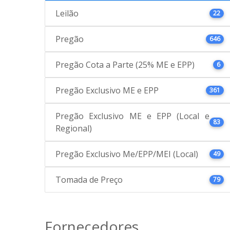
Leilão
22
Pregão
646
Pregão Cota a Parte (25% ME e EPP)
6
Pregão Exclusivo ME e EPP
361
Pregão Exclusivo ME e EPP (Local e
83
Regional)
Pregão Exclusivo Me/EPP/MEI (Local)
49
Tomada de Preço
79
Fornecedores