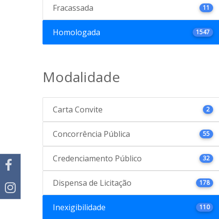
Fracassada
11
Homologada
1547
Modalidade
Carta Convite
2
Concorrência Pública
55
Credenciamento Público
32
Dispensa de Licitação
178
Inexigibilidade
110