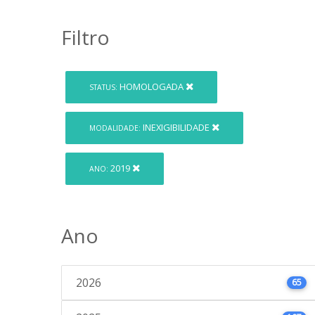
Filtro
HOMOLOGADA
STATUS:
INEXIGIBILIDADE
MODALIDADE:
2019
ANO:
Ano
2026
65