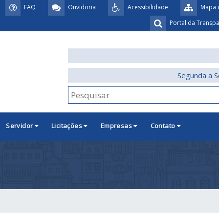
FAQ
Ouvidoria
Acessibilidade
Mapa d
Portal da Transp
Segunda a S
Servidor
Licitações
Empresas
Contato