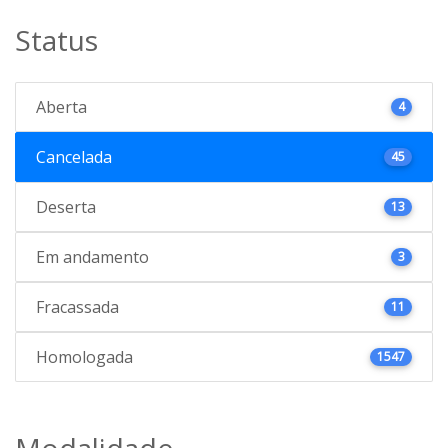
Status
Aberta
4
Cancelada
45
Deserta
13
Em andamento
3
Fracassada
11
Homologada
1547
Modalidade