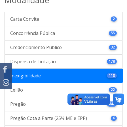
Carta Convite
2
Concorrência Pública
55
Credenciamento Público
32
Dispensa de Licitação
178
Inexigibilidade
110
Leilão
22
Pregão
646
Pregão Cota a Parte (25% ME e EPP)
6