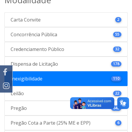
Carta Convite
2
Concorrência Pública
55
Credenciamento Público
32
Dispensa de Licitação
178
Inexigibilidade
110
Leilão
22
Pregão
645
Pregão Cota a Parte (25% ME e EPP)
6