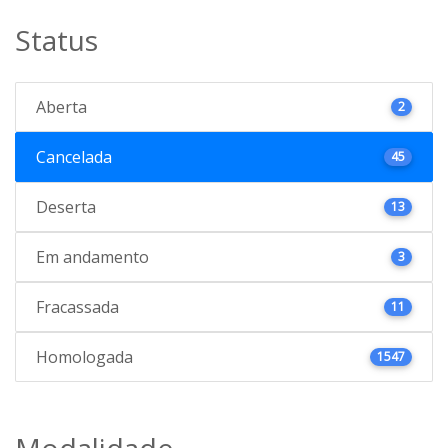
Status
Aberta
2
Cancelada
45
Deserta
13
Em andamento
3
Fracassada
11
Homologada
1547
Modalidade