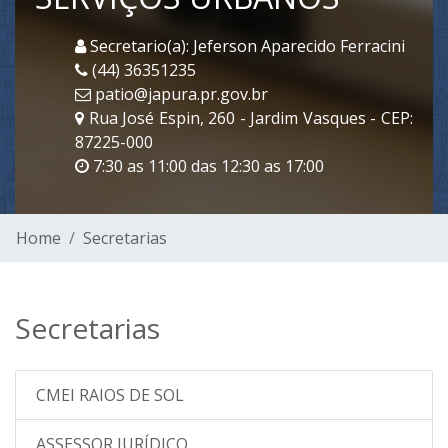
Secretario(a): Jeferson Aparecido Ferracini
(44) 36351235
patio@japura.pr.gov.br
Rua José Espin, 260 - Jardim Vasques - CEP:
87225-000
7:30 as 11:00 das 12:30 as 17:00
Home
Secretarias
Secretarias
CMEI RAIOS DE SOL
ASSESSOR JURÍDICO