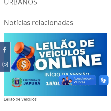
URBANOS
Notícias relacionadas
Leilão de Veículos
Leilão de bens e imóveis