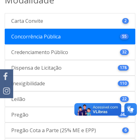
Carta Convite
2
Concorrência Pública
55
Credenciamento Público
32
Dispensa de Licitação
178
Inexigibilidade
110
Leilão
22
Pregão
645
Pregão Cota a Parte (25% ME e EPP)
6