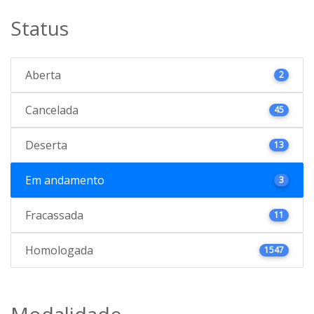
Status
Aberta
2
Cancelada
45
Deserta
13
Em andamento
3
Fracassada
11
Homologada
1547
Modalidade