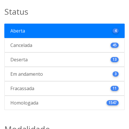
Status
Aberta
4
Cancelada
45
Deserta
13
Em andamento
3
Fracassada
11
Homologada
1547
Modalidade