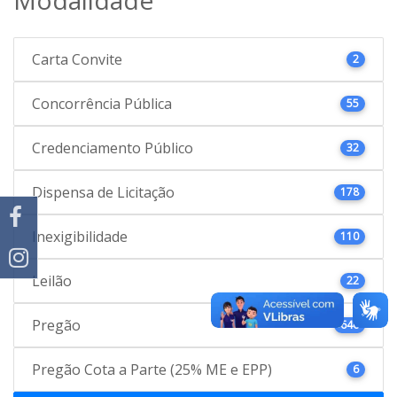
Carta Convite
2
Concorrência Pública
55
Credenciamento Público
32
Dispensa de Licitação
178
Inexigibilidade
110
Leilão
22
Pregão
646
Pregão Cota a Parte (25% ME e EPP)
6