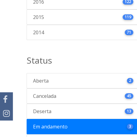
2016
122
2015
119
2014
71
Status
Aberta
2
Cancelada
45
Deserta
13
Em andamento
3