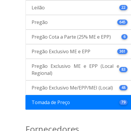
Leilão
22
Pregão
645
Pregão Cota a Parte (25% ME e EPP)
6
Pregão Exclusivo ME e EPP
361
Pregão Exclusivo ME e EPP (Local e
83
Regional)
Pregão Exclusivo Me/EPP/MEI (Local)
48
Tomada de Preço
79
Fornecedores