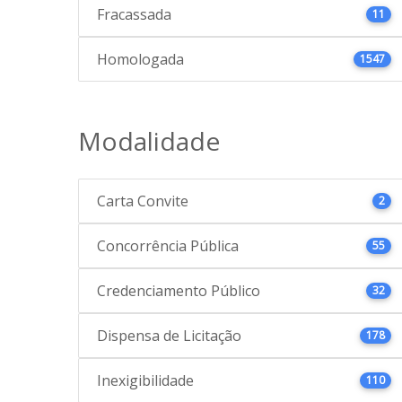
Fracassada
11
Homologada
1547
Modalidade
Carta Convite
2
Concorrência Pública
55
Credenciamento Público
32
Dispensa de Licitação
178
Inexigibilidade
110