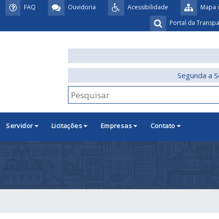
FAQ
Ouvidoria
Acessibilidade
Mapa d
Portal da Transp
Segunda a S
Servidor
Licitações
Empresas
Contato