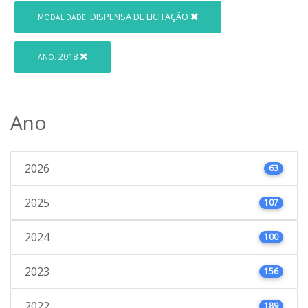
DISPENSA DE LICITAÇÃO
MODALIDADE:
2018
ANO:
Ano
2026
63
2025
107
2024
100
2023
156
2022
189