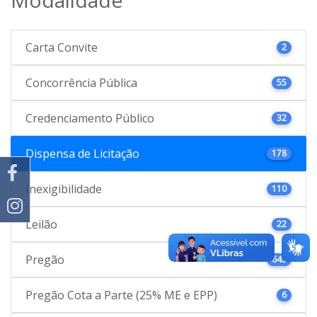
Carta Convite
2
Concorrência Pública
55
Credenciamento Público
32
Dispensa de Licitação
178
Inexigibilidade
110
Leilão
22
Pregão
645
Pregão Cota a Parte (25% ME e EPP)
6