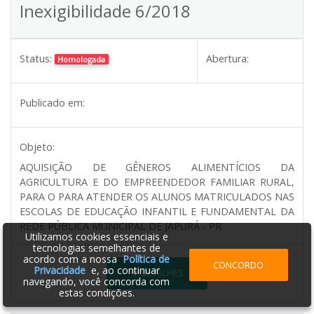
Inexigibilidade 6/2018
Status:
Abertura:
Homologada
Publicado em:
Objeto:
AQUISIÇÃO DE GÊNEROS ALIMENTÍCIOS DA
AGRICULTURA E DO EMPREENDEDOR FAMILIAR RURAL,
PARA O PARA ATENDER OS ALUNOS MATRICULADOS NAS
ESCOLAS DE EDUCAÇÃO INFANTIL E FUNDAMENTAL DA
REDE PÚBLICA MUNICIPAL DE JAPURÁ - PR.
Utilizamos cookies essenciais e
tecnologias semelhantes de
acordo com a nossa
Política de
CONCORDO
Privacidade
e, ao continuar
DETALHES
navegando, você concorda com
estas condições.