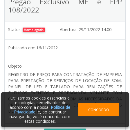
Pregão Exclusivo ME e EPP
108/2022
Status:
Abertura:
29/11/2022 14:00
Homologada
Publicado em:
16/11/2022
Objeto:
REGISTRO DE PREÇO PARA CONTRATAÇÃO DE EMPRESA
PARA PRESTAÇÃO DE SERVIÇOS DE LOCAÇÃO DE SOM,
PAINEL DE LED E TABLADO PARA REALIZAÇÕES DE
FUTUROS EVENTOS E PROPAGANDA VOLANTE COM
Utilizamos cookies essenciais e
CARRO DE SOM DE ACORDO COM AS NECESSIDADES DA
tecnologias semelhantes de
PREFEITURA DO MUNICÍPIO DE JAPURÁ-PR E SEUS
acordo com a nossa
Política de
CONCORDO
DEPARTAMENTOS
Privacidade
e, ao continuar
navegando, você concorda com
estas condições.