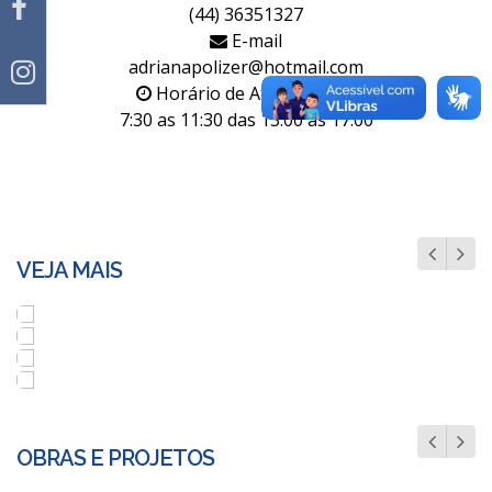
(44) 36351327
E-mail
adrianapolizer@hotmail.com
Horário de Atendimento
7:30 as 11:30 das 13:00 as 17:00
VEJA MAIS
Pavimentação Rural da Estrada Boré
OBRAS E PROJETOS
com Blocos de concreto sextavado