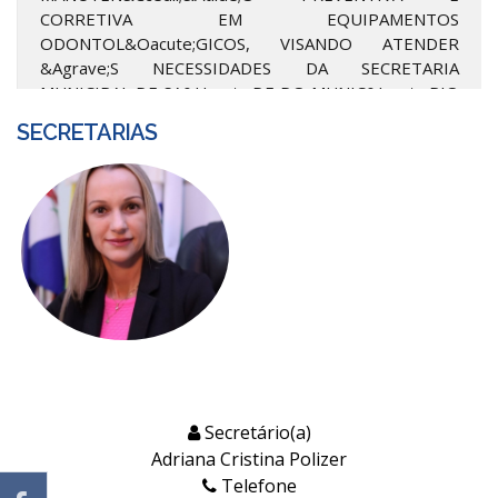
CORRETIVA EM EQUIPAMENTOS
ODONTOL&Oacute;GICOS, VISANDO ATENDER
&Agrave;S NECESSIDADES DA SECRETARIA
MUNICIPAL DE SA&Uacute;DE DO MUNIC&Iacute;PIO
DE JAPUR&Aacute;/PR ...
SECRETARIAS
SAIBA MAIS
PREFEITA(O)
Secretário(a)
Adriana Cristina Polizer
Telefone